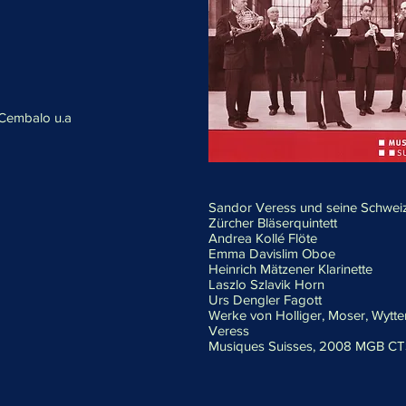
d Cembalo u.a
Sandor Veress und seine Schweiz
Zürcher Bläserquintett
Andrea Kollé Flöte
Emma Davislim Oboe
Heinrich Mätzener Klarinette
Laszlo Szlavik Horn
Urs Dengler Fagott
Werke von Holliger, Moser, Wytt
Veress
Musiques Suisses, 2008 MGB CT