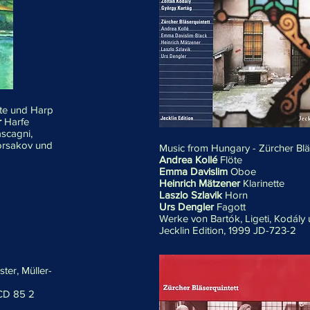
ute und Harp
r
Harfe
scagni,
orsakov und
Music from Hungary - Zürcher Blä
Andrea Kollé
Flöte
Emma Davislim
Oboe
Heinrich Mätzener
Klarinette
Laszlo Szlavik
Horn
Urs Dengler
Fagott
Werke von Bartók, Ligeti, Kodály
Jecklin Edition, 1999 JD-723-2
ter, Müller-
 CD 85 2