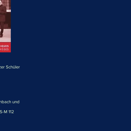
er Schüler
enbach und
S-M 112