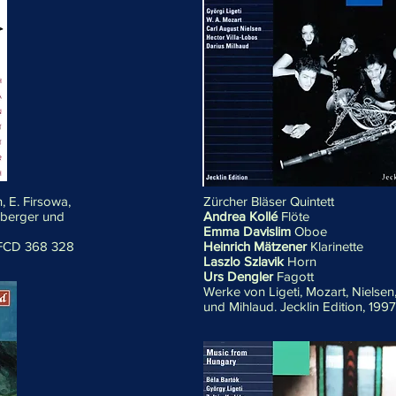
, E. Firsowa,
Zürcher Bläser Quintett
ildberger und
Andrea Kollé
Flöte
Emma Davislim
Oboe
 FCD 368 328
Heinrich Mätzener
Klarinette
Laszlo Szlavik
Horn
Urs Dengler
Fagot
t
Werke von Ligeti, Mozart, Nielsen
und Mihlaud. Jecklin Edition, 199