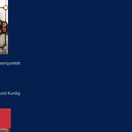
serquintett
 und Kurtág